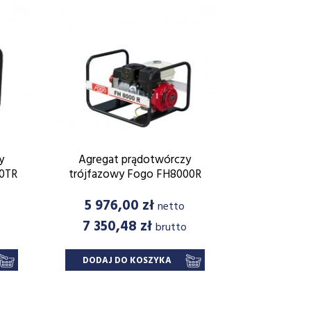
y
Agregat prądotwórczy
Agregat 
00TR
trójfazowy Fogo FH8000R
trójfazowy 
Cena
Cena
5 976,00 zł
11 890
netto
7 350,48 zł
14 624
o
brutto
DODAJ DO KOSZYKA
DODAJ D