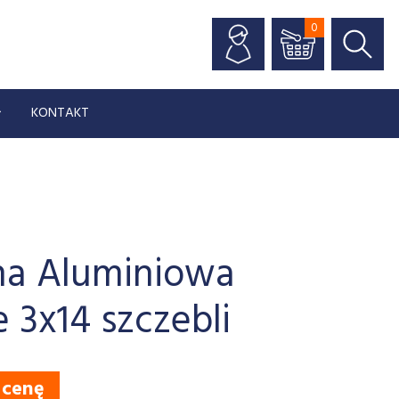
0
KONTAKT
na Aluminiowa
 3x14 szczebli
 cenę