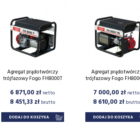
Agregat prądotwórczy
Agregat prądotwórcz
trójfazowy Fogo FH8000T
trójfazowy Fogo FH80
Cena
Cena
6 871,00 zł
7 000,00 zł
netto
netto
8 451,33 zł
8 610,00 zł
brutto
brutt
DODAJ DO KOSZYKA
DODAJ DO KOSZYKA