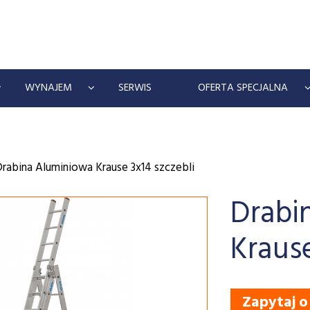
WYNAJEM
SERWIS
OFERTA SPECJALNA
rabina Aluminiowa Krause 3x14 szczebli
Drabi
Krause
Zapytaj o