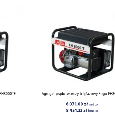
Agregat prądotwórczy trójfazowy Fogo FH8000T
Cena
6 871,00 zł
netto
8 451,33 zł
brutto