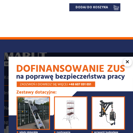
DODAJ DO KOSZYKA
×

Kontakt

Informacje

Na skróty
NEWSLETTER