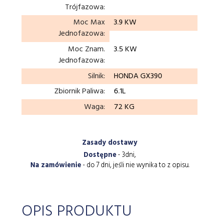
Trójfazowa:
Moc Max
3.9 KW
Jednofazowa:
Moc Znam.
3.5 KW
Jednofazowa:
Silnik:
HONDA GX390
Zbiornik Paliwa:
6.1L
Waga:
72 KG
Zasady dostawy
Dostępne
- 3dni,
Na zamówienie
- do 7 dni, jeśli nie wynika to z opisu.
OPIS PRODUKTU